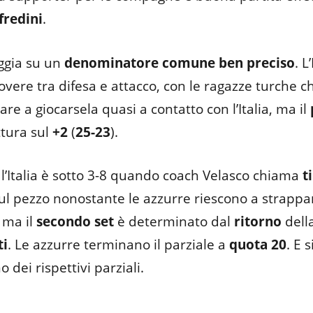
fredini
.
aggia su un
denominatore comune
ben preciso
. L
dovere tra difesa e attacco, con le ragazze turche c
are a giocarsela quasi a contatto con l’Italia, ma il
ttura sul
+2
(
25-23
).
l’Italia è sotto 3-8 quando coach Velasco chiama
t
sul pezzo nonostante le azzurre riescono a strappa
 ma il
secondo set
è determinato dal
ritorno
dell
ti
. Le azzurre terminano il parziale a
quota 20
. E 
o dei rispettivi parziali.