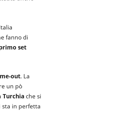
’Italia
he fanno di
primo set
ime-out
. La
re un pò
a
Turchia
che si
si sta in perfetta