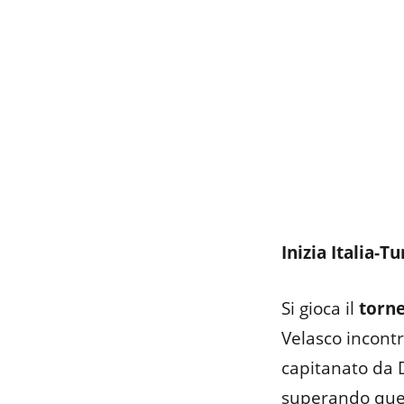
Inizia Italia-T
Si gioca il
torn
Velasco incont
capitanato da 
superando quest