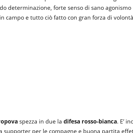
o determinazione, forte senso di sano agonismo 
 in campo e tutto ciò fatto con gran forza di volontà
ropova
spezza in due la
difesa rosso-bianca
. E’ i
a supporter per le compagne e buona partita effe