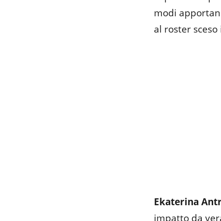
modi apportand
al roster sceso
Ekaterina Ant
impatto da ver