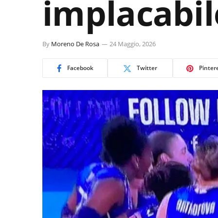
implacabil
By
Moreno De Rosa
24 Maggio, 2026
Facebook
Twitter
Pinter