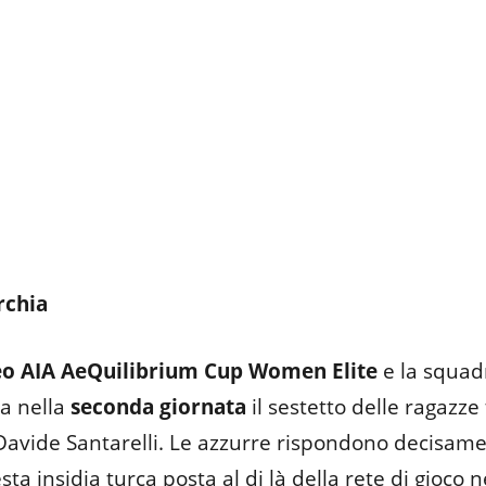
urchia
eo AIA AeQuilibrium Cup Women Elite
e la squadr
ra nella
seconda giornata
il sestetto delle ragazze
Davide Santarelli. Le azzurre rispondono decisam
a insidia turca posta al di là della rete di gioco n