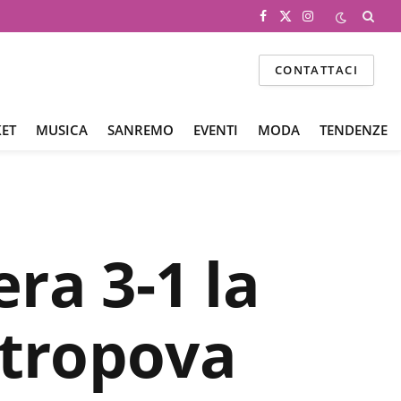
Facebook
X
Instagram
(Twitter)
CONTATTACI
ET
MUSICA
SANREMO
EVENTI
MODA
TENDENZE
era 3-1 la
ntropova