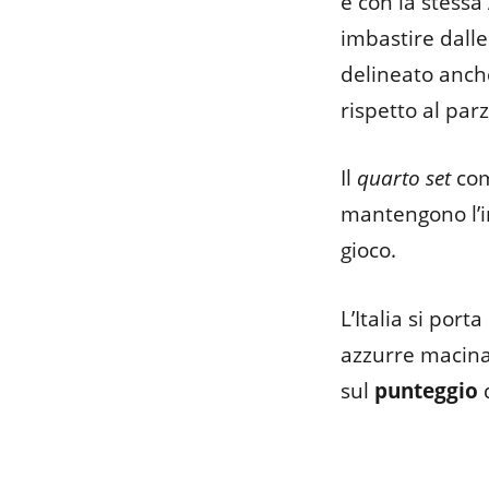
e con la stessa
imbastire dall
delineato anche
rispetto al par
Il
quarto set
co
mantengono l’in
gioco.
L’Italia si porta
azzurre macinan
sul
punteggio