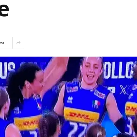
e
est