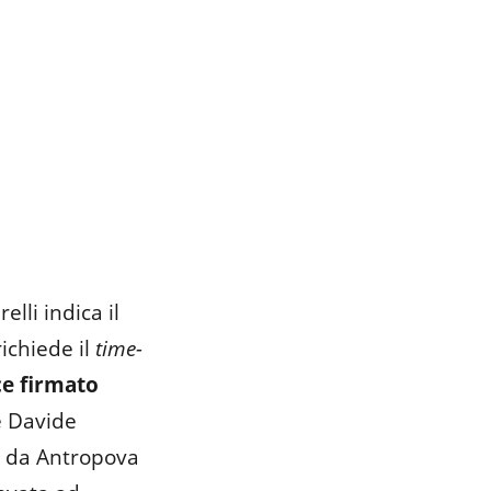
lli indica il
richiede il
time-
e firmato
e Davide
no da Antropova