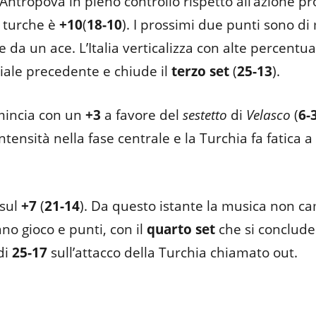
 Antropova in pieno controllo rispetto all’azione p
e turche è
+10
(
18-10
). I prossimi due punti sono di
 da un ace. L’Italia verticalizza con alte percentual
ziale precedente e chiude il
terzo set
(
25-13
).
mincia con un
+3
a favore del
sestetto
di
Velasco
(
6-
tensità nella fase centrale e la Turchia fa fatica 
 sul
+7
(
21-14
). Da questo istante la musica non ca
o gioco e punti, con il
quarto set
che si conclude
di
25-17
sull’attacco della Turchia chiamato out.