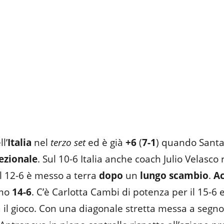
l’
Italia
nel
terzo set
ed è già
+6
(
7-1
) quando Santare
ezionale
. Sul 10-6 Italia anche coach Julio Velasco 
el 12-6 è messo a terra
dopo
un
lungo scambio
.
Ac
amo
14-6
. C’è Carlotta Cambi di potenza per il 15-6 
a il gioco. Con una diagonale stretta messa a seg