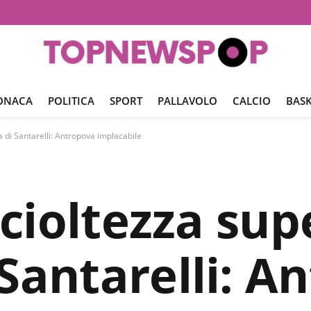
ONACA
POLITICA
SPORT
PALLAVOLO
CALCIO
BASK
ia di Santarelli: Antropova implacabile
 scioltezza sup
 Santarelli: A