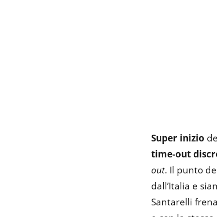
Super inizio
del
time-out discr
out
. Il punto d
dall’Italia e si
Santarelli fren