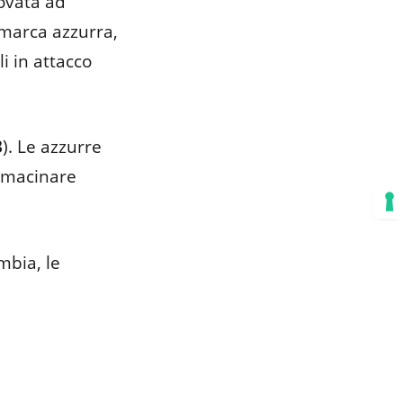
rovata ad
 marca azzurra,
i in attacco
3
). Le azzurre
a macinare
mbia, le