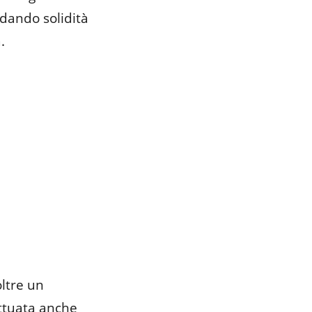
dando solidità
.
noltre un
ttuata anche