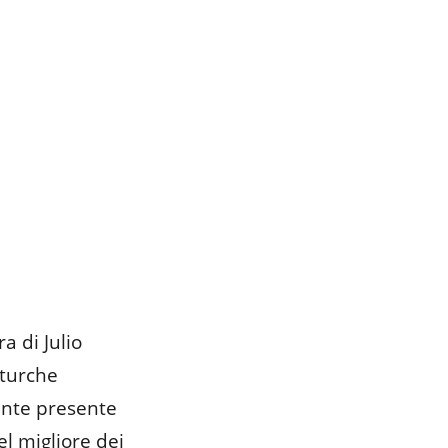
a di Julio
 turche
ente presente
el migliore dei