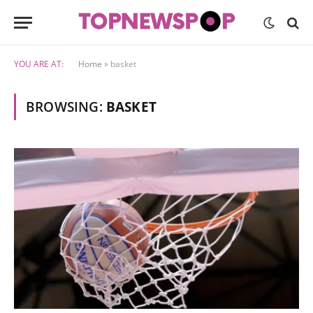
YOU ARE AT:
Home
»
basket
BROWSING:
BASKET