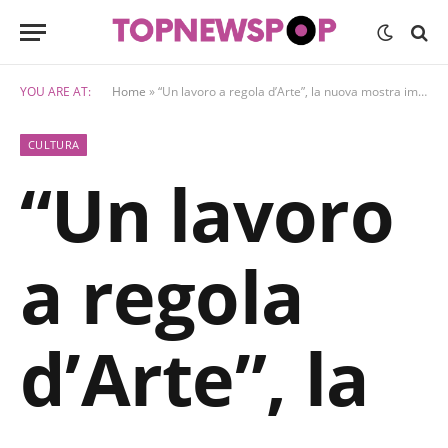
YOU ARE AT:
Home
»
“Un lavoro a regola d’Arte”, la nuova mostra immersiva del METS
CULTURA
“Un lavoro
a regola
d’Arte”, la