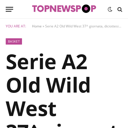
YOU ARE AT:
Home
»
Serie A2 Old Wild West 37^ giornata, diciottesima di ritorno
BASKET
Serie A2
Old Wild
West