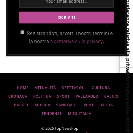
Le tue preferenze relative alla privacy
Registrandoti, accetti i nostri termini e
la nostra
Normativa sulla privacy
.
Informativa sulla raccolta
HOME
ATTUALITÀ
SPETTACOLI
CULTURA
CRONACA
POLITICA
SPORT
PALLAVOLO
CALCIO
BASKET
MUSICA
SANREMO
EVENTI
MODA
TENDENZE
MISS ITALIA
© 2026 TopNewsPop