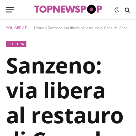
YOU ARE AT:
Home
»
Sanzeno: via libera al restauro di Casa de Gentili e delle piazze storiche
CULTURA
Sanzeno:
via libera
al restauro