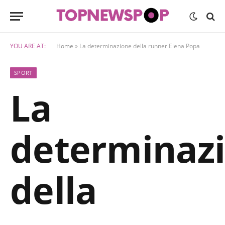
YOU ARE AT:
Home
»
La determinazione della runner Elena Popa
SPORT
La
determinaz
della