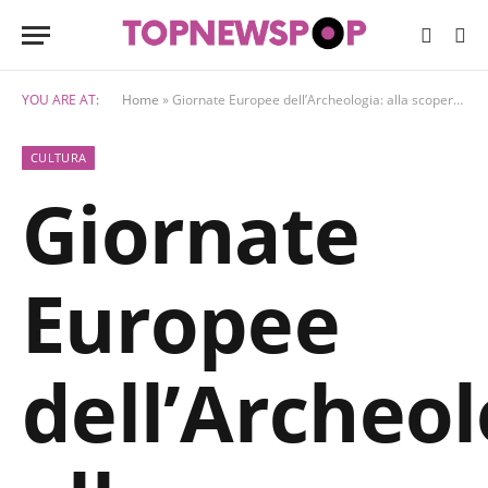
YOU ARE AT:
Home
»
Giornate Europee dell’Archeologia: alla scoperta delle palafitte di Fiavé, Patrimonio Mondiale UNESCO
CULTURA
Giornate
Europee
dell’Archeol